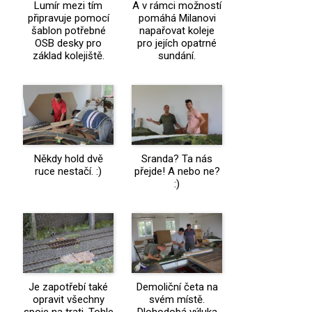
Lumír mezi tím
A v rámci možností
připravuje pomocí
pomáhá Milanovi
šablon potřebné
napařovat koleje
OSB desky pro
pro jejích opatrné
základ kolejiště.
sundání.
Někdy hold dvě
Sranda? Ta nás
ruce nestačí. :)
přejde! A nebo ne?
:)
Je zapotřebí také
Demoliční četa na
opravit všechny
svém místě.