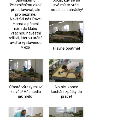
opavskému
počin, kdy se na
železničnímu okolí
své místo vrátil
představovat, ale
model se zahrádky!
pro neznalé.
Navštívil nás Pavel
Horna a přinesl
nám do klubu
vzácnou návěstní
relikvii, kterou určitě
uvidíte vystavenou
v exp
Hlavně opatrně!
Šťasté výrazy mluví
No nic, konec
za vše! Vše sedlo
kochání zpátky do
jak mělo!
práce!