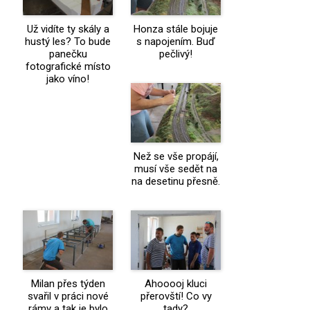
Už vidíte ty skály a
Honza stále bojuje
hustý les? To bude
s napojením. Buď
panečku
pečlivý!
fotografické místo
jako víno!
Než se vše propájí,
musí vše sedět na
na desetinu přesně.
Milan přes týden
Ahooooj kluci
svařil v práci nové
přerovští! Co vy
rámy a tak je bylo
tady?