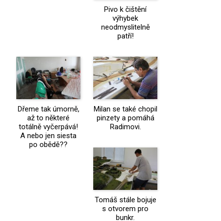
Pivo k čištění
výhybek
neodmyslitelně
patří!
Dřeme tak úmorně,
Milan se také chopil
až to některé
pinzety a pomáhá
totálně vyčerpává!
Radimovi.
A nebo jen siesta
po obědě??
Tomáš stále bojuje
s otvorem pro
bunkr.