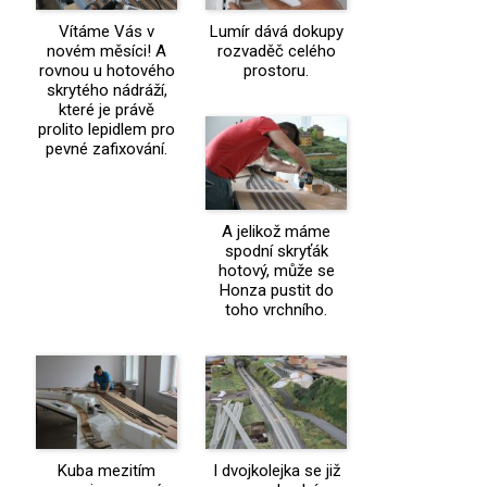
Vítáme Vás v
Lumír dává dokupy
novém měsíci! A
rozvaděč celého
rovnou u hotového
prostoru.
skrytého nádráží,
které je právě
prolito lepidlem pro
pevné zafixování.
A jelikož máme
spodní skryťák
hotový, může se
Honza pustit do
toho vrchního.
Kuba mezitím
I dvojkolejka se již