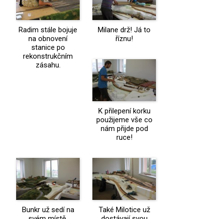
Radim stále bojuje
Milane drž! Já to
na obnovení
říznu!
stanice po
rekonstrukčním
zásahu.
K přilepení korku
použijeme vše co
nám přijde pod
ruce!
Bunkr už sedí na
Také Milotice už
svém místě.
dostávají svou