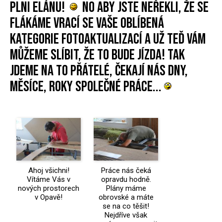
plni elánu!
No aby jste neřekli, že se
flákáme vrací se Vaše oblíbená
kategorie fotoaktualizací a už teď Vám
můžeme slíbit, že to bude jízda! Tak
jdeme na to přátelé, čekají nás dny,
měsíce, roky společné práce...
Ahoj všichni!
Práce nás čeká
Vítáme Vás v
opravdu hodně.
nových prostorech
Plány máme
v Opavě!
obrovské a máte
se na co těšit!
Nejdříve však