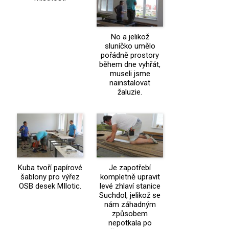
No a jelikož
sluníčko umělo
pořádně prostory
během dne vyhřát,
museli jsme
nainstalovat
žaluzie.
Kuba tvoří papírové
Je zapotřebí
šablony pro výřez
kompletně upravit
OSB desek MIlotic.
levé zhlaví stanice
Suchdol, jelikož se
nám záhadným
způsobem
nepotkala po