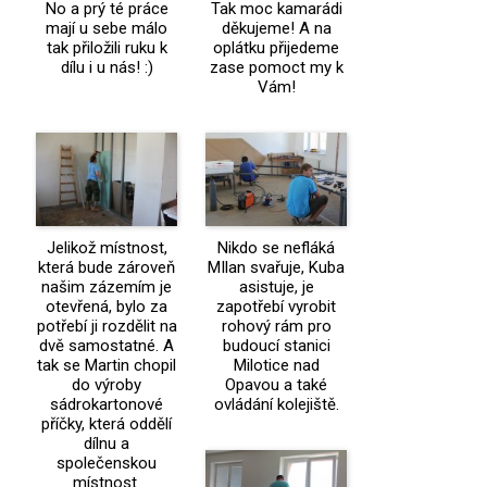
No a prý té práce
Tak moc kamarádi
mají u sebe málo
děkujeme! A na
tak přiložili ruku k
oplátku přijedeme
dílu i u nás! :)
zase pomoct my k
Vám!
Jelikož místnost,
Nikdo se nefláká
která bude zároveň
MIlan svařuje, Kuba
našim zázemím je
asistuje, je
otevřená, bylo za
zapotřebí vyrobit
potřebí ji rozdělit na
rohový rám pro
dvě samostatné. A
budoucí stanici
tak se Martin chopil
Milotice nad
do výroby
Opavou a také
sádrokartonové
ovládání kolejiště.
příčky, která oddělí
dílnu a
společenskou
místnost.