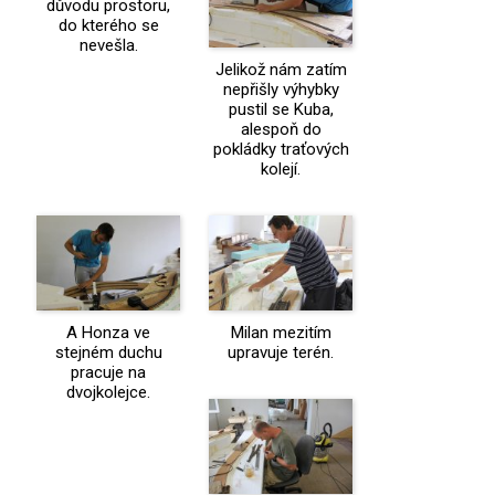
důvodu prostoru,
do kterého se
nevešla.
Jelikož nám zatím
nepřišly výhybky
pustil se Kuba,
alespoň do
pokládky traťových
kolejí.
A Honza ve
Milan mezitím
stejném duchu
upravuje terén.
pracuje na
dvojkolejce.