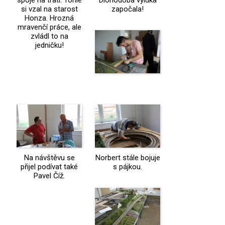
spoje na trati. Tohle
Dlohodobá výluka
si vzal na starost
započala!
Honza. Hrozná
mravenčí práce, ale
zvládl to na
jedničku!
Na návštěvu se
Norbert stále bojuje
přijel podívat také
s pájkou.
Pavel Číž.