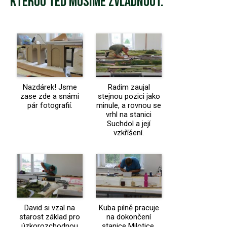
kterou teď musíme zvládnout.
Nazdárek! Jsme
Radim zaujal
zase zde a snámi
stejnou pozici jako
pár fotografií.
minule, a rovnou se
vrhl na stanici
Suchdol a její
vzkříšení.
David si vzal na
Kuba pilně pracuje
starost základ pro
na dokončení
úzkorozchodnou
stanice Milotice.