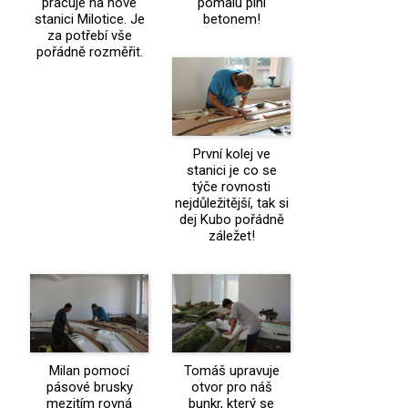
pracuje na nové
pomalu plní
stanici Milotice. Je
betonem!
za potřebí vše
pořádně rozměřit.
První kolej ve
stanici je co se
týče rovnosti
nejdůležitější, tak si
dej Kubo pořádně
záležet!
Milan pomocí
Tomáš upravuje
pásové brusky
otvor pro náš
mezitím rovná
bunkr, který se