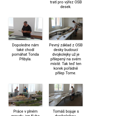
tratí pro výřez OSB
desek.
Dopoledne nám
Pevný základ z OSB
také chodí
desky budoucí
pomáhat Tonda
dvojkolejky už je
Přibyla.
přilepený na svém
místě. Tak teď ten
korek pořádně
přilep Tome.
Práce v plném
Tomáš bojuje s