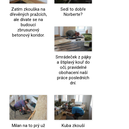
Zatím zkouška na
Sedí to dobře
dřevěných pražcích,
Norberte?
ale dívate se na
budoucí
zbrusunový
betonový koridor.
Smrádeček z pájky
a štiplavý kouř do
očí, pravidelné
obohacení naší
práce posledních
dní.
Milan na to prý už
Kuba zkouší