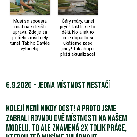
Musí se spousta
Čáry máry, tunel
míst na kolejišti
pryč! Takhle se to
upravit. Zde je za
dělá. No a jak to
potřebí zrušit celý
celé dopadlo si
tunel. Tak ho Davide
ukážeme zase
vytuneluj!
jindy! Tak ahoj u
příští aktualizace!
6.9.2020 - Jedna místnost nestačí
Kolejí není nikdy dost! A proto jsme
zabrali rovnou dvě místnosti na našem
modelu, to ale znamená 2x tolik práce,