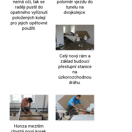
nemá oči, tak se
poloměr vjezdu do
raději pustil do
tunelu na
opatrného vyříznutí
dvojkolejce.
položených kolejí
pro jejich opětovné
použítí.
Celý nový rám a
základ budoucí
přestupní stanice
na
úzkorozchodnou
dráhu.
Honza mezitím
chystá nový korek,