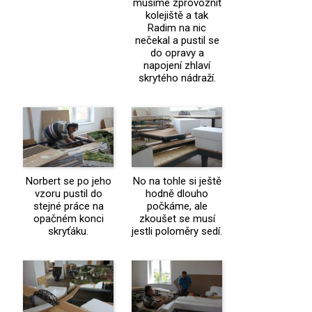
musíme zprovoznit
kolejiště a tak
Radim na nic
nečekal a pustil se
do opravy a
napojení zhlaví
skrytého nádraží.
Norbert se po jeho
No na tohle si ještě
vzoru pustil do
hodně dlouho
stejné práce na
počkáme, ale
opačném konci
zkoušet se musí
skryťáku.
jestli poloměry sedí.