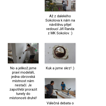
Až z dalekého
Sokolova k nám na
návštěvu přijel
vedoucí Jiří Randa
z MK Sokolov. :)
No a jelikož jsme
Kuk a jsme skrz! :)
praví modeláři,
jedna obrovská
místnost nám
nestačí. Je
zapotřebí prorazit
tunely do
místonosti druhé!
Válečná debata o