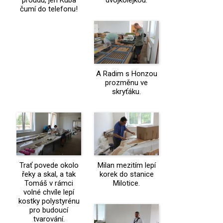
proudu, jen Kuba
dvojkolejkou.
čumí do telefonu!
A Radim s Honzou
prozměnu ve
skryťáku.
Trať povede okolo
Milan mezitím lepí
řeky a skal, a tak
korek do stanice
Tomáš v rámci
Milotice.
volné chvíle lepí
kostky polystyrénu
pro budoucí
tvarování.