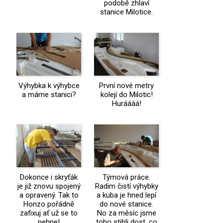
podobě zhlaví
stanice Milotice.
Výhybka k výhybce
První nové metry
a máme stanici?
kolejí do Milotic!
Huráááá!
Dokonce i skryťák
Týmová práce.
je již znovu spojený
Radim čistí výhybky
a opravený. Tak to
a kuba je hned lepí
Honzo pořádně
do nové stanice.
zafixuj ať už se to
No za měsíc jsme
nehne!
toho stihli dost, co