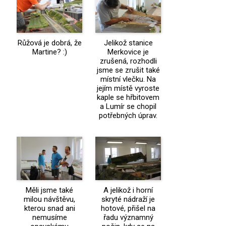
Růžová je dobrá, že
Jelikož stanice
Martine? :)
Merkovice je
zrušená, rozhodli
jsme se zrušit také
místní vlečku. Na
jejím místě vyroste
kaple se hřbitovem
a Lumír se chopil
potřebných úprav.
Měli jsme také
A jelikož i horní
milou návštěvu,
skryté nádraží je
kterou snad ani
hotové, přišel na
nemusíme
řadu významný