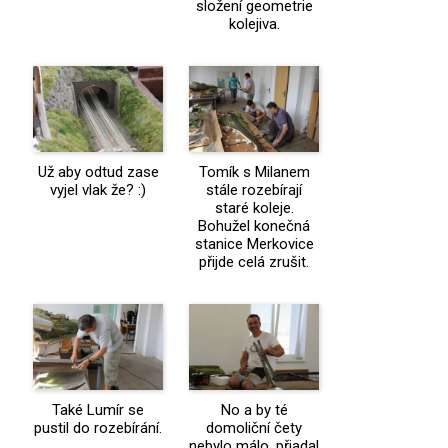
složení geometrie
kolejiva.
Už aby odtud zase
Tomík s Milanem
vyjel vlak že? :)
stále rozebírají
staré koleje.
Bohužel konečná
stanice Merkovice
přijde celá zrušit.
Také Lumír se
No a by té
pustil do rozebírání.
domoliční čety
nebylo málo, přiadal