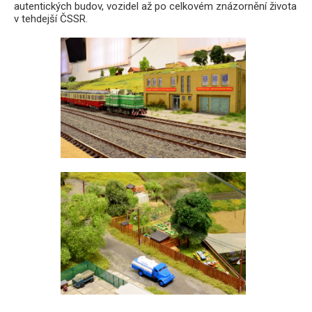
autentických budov, vozidel až po celkovém znázornění života
v tehdejší ČSSR.