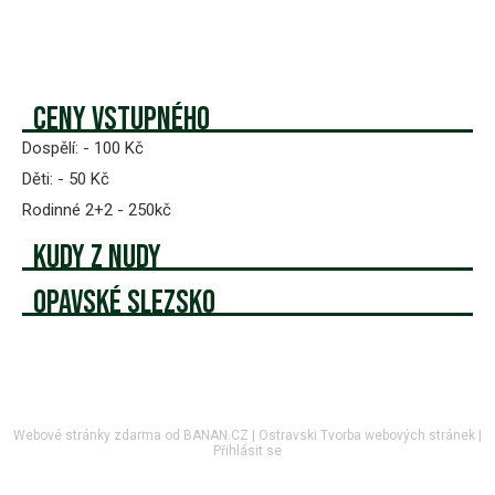
Ceny vstupného
Dospělí: - 100 Kč
Děti: - 50 Kč
Rodinné 2+2 - 250kč
Kudy z nudy
Opavské Slezsko
Webové stránky zdarma
od
BANAN.CZ
|
Ostravski Tvorba webových stránek
|
Přihlásit se