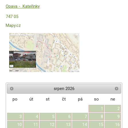
Opava -
Kateřinky
747 05
Mapy.cz
srpen
2026
po
út
st
čt
pá
so
ne
1
2
3
4
5
6
7
8
9
10
11
12
13
14
15
16