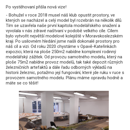
Po vystěhovaní přišla nová vize!
- Bohužel v roce 2018 musel náš klub opustit prostory, ve
kterých se nacházel a celý model byl rozebrán na několik dílů.
Tím se uzavřela naše první kapitola modelářského snažení a
vyvolala v nás zdravé naštvaní v podobě velkého cíle. Cílem
bylo vytvořit největší modelové kolejiště v Moravskoslezském
kraji. Po usilovném hledání jsme našli dokonalé prostory pro
náš cíl a vizi. Od roku 2020 chystáme v Opavě-Kateřinkách
expozici, která na ploše 250m2 nabídne komplexní rodinný
modelářský zážitek. Od provozu samotného modelu, který na
ploše 75m2 nabídne provoz modelů, tak také depozit různých
železničních artefaktů a dále řadu odborných výkladů na
historii železnic, potažmo její fungování, které jde ruku v ruce s
provozem samotného modelu. Plánu máme opravdu hodně a
máte se co těšit!