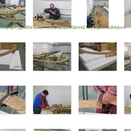
TOshpOpY_goMOlrfBAsHrscEardEQBWDbhf6E1D_3njBRmGA4vbo4-