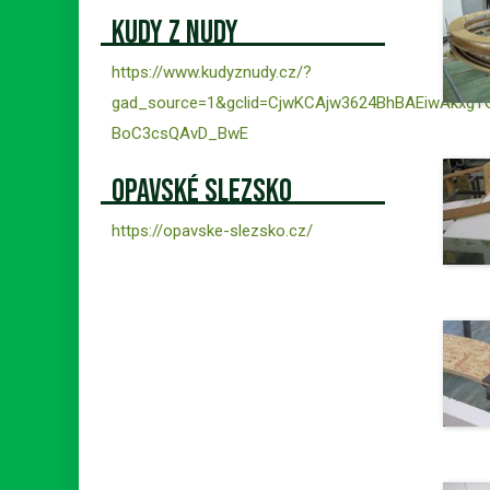
Kudy z nudy
https://www.kudyznudy.cz/?
gad_source=1&gclid=CjwKCAjw3624BhBAEiwAkxg
BoC3csQAvD_BwE
Opavské Slezsko
https://opavske-slezsko.cz/