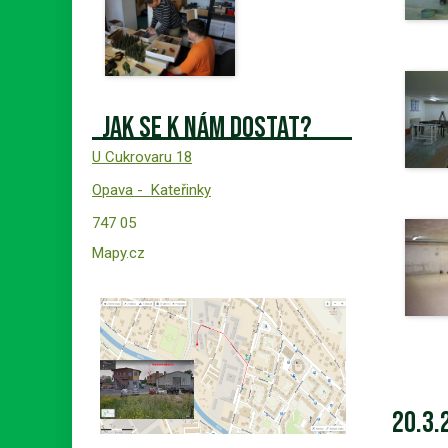
Jak se k nám dostat?
U Cukrovaru 18
Opava -
Kateřinky
747 05
Mapy.cz
20.3.