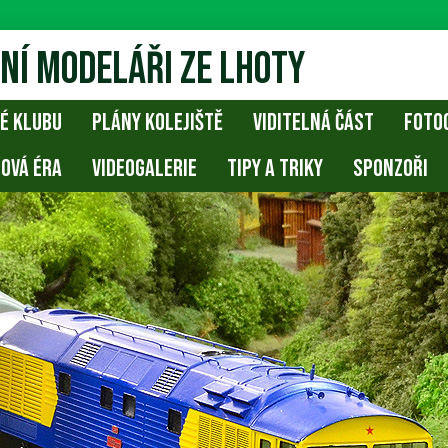
ní modeláři ze Lhoty
É KLUBU
PLÁNY KOLEJIŠTĚ
VIDITELNÁ ČÁST
FOTOG
NOVÁ ÉRA
VIDEOGALERIE
TIPY A TRIKY
SPONZOŘI