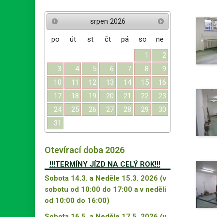
srpen
2026
po
út
st
čt
pá
so
ne
1
2
3
4
5
6
7
8
9
10
11
12
13
14
15
16
17
18
19
20
21
22
23
24
25
26
27
28
29
30
31
Otevírací doba 2026
!!!TERMÍNY JÍZD NA CELÝ ROK!!!
Sobota 14.3. a Neděle 15.3. 2026 (v
sobotu od 10:00 do 17:00 a v neděli
od 10:00 do 16:00)
Sobota 16.5. a Neděle 17.5. 2026 (v