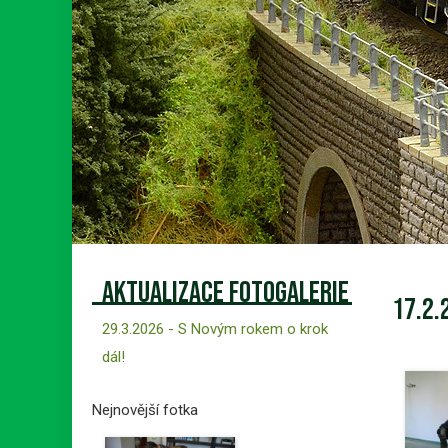
Aktualizace fotogalerie
17.2.
29.3.2026 - S Novým rokem o krok
dál!
Nejnovější fotka