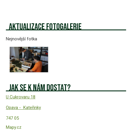
Aktualizace fotogalerie
Nejnovější fotka
Jak se k nám dostat?
U Cukrovaru 18
Opava -
Kateřinky
747 05
Mapy.cz