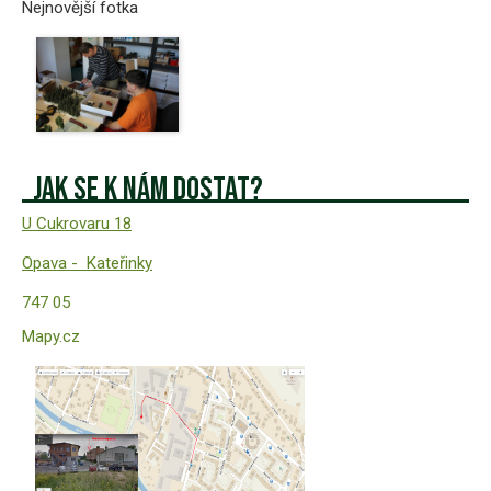
Nejnovější fotka
Jak se k nám dostat?
U Cukrovaru 18
Opava -
Kateřinky
747 05
Mapy.cz