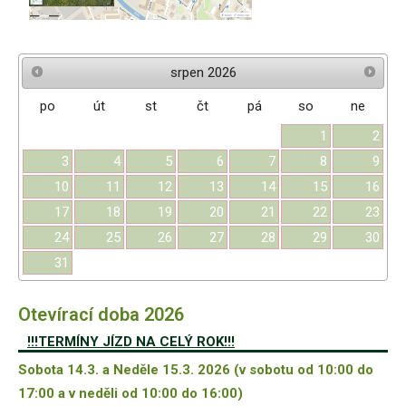
srpen
2026
po
út
st
čt
pá
so
ne
1
2
3
4
5
6
7
8
9
10
11
12
13
14
15
16
17
18
19
20
21
22
23
24
25
26
27
28
29
30
31
Otevírací doba 2026
!!!TERMÍNY JÍZD NA CELÝ ROK!!!
Sobota 14.3. a Neděle 15.3. 2026 (v sobotu od 10:00 do
17:00 a v neděli od 10:00 do 16:00)